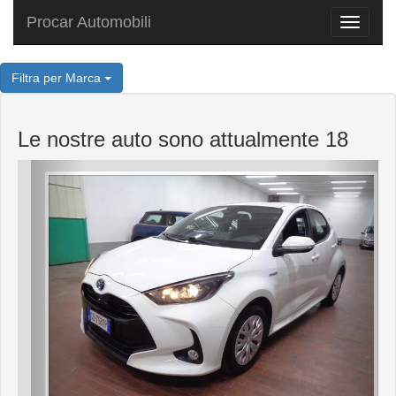
Procar Automobili
Toggle
navigat
Filtra per Marca
Le nostre auto sono attualmente 18